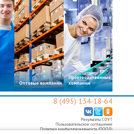
Производственные
Цвето
Оптовые компании
компании
магази
8 (495) 134-18-64
Результаты СОУТ
Пользовательское соглашение
Политика конфиденциальности (ПОПД)
Согласие на обработку персональных данных