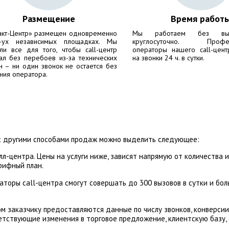
Размещение
Время работ
акт-Центр» размещен одновременно
Мы работаем без вы
-ух независимых площадках. Мы
круглосуточно. Профес
ли все для того, чтобы call-центр
операторы нашего call-цент
ал без перебоев из-за технических
на звонки 24 ч. в сутки.
н – ни один звонок не остается без
ния оператора.
с другими способами продаж можно выделить следующее:
л-центра. Цены на услуги ниже, зависят напрямую от количества 
рифный план.
торы call-центра смогут совершать до 300 вызовов в сутки и бо
ом заказчику предоставляются данные по числу звонков, конверси
етствующие изменения в торговое предложение, клиентскую базу, 