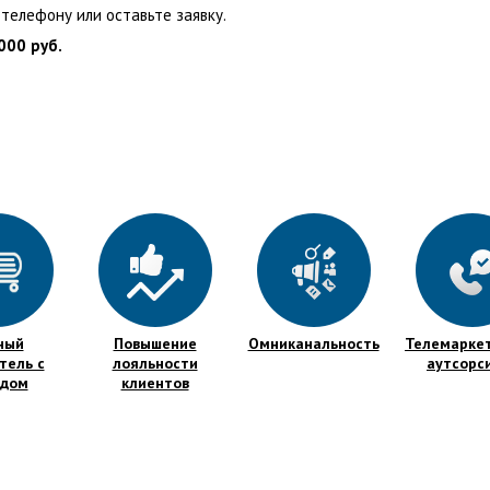
 телефону или оставьте заявку.
000 руб.
ный
Повышение
Омниканальность
Телемаркет
тель с
лояльности
аутсорс
здом
клиентов