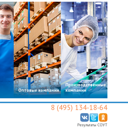
Производственные
Цвето
Оптовые компании
компании
магази
8 (495) 134-18-64
Результаты СОУТ