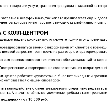
жного товара или услуги, сравнения продукции в заданной катего
затратно и неэффективно, так как это предполагает еще и допол
л-центра, которые имеют соответствующую квалификацию и опыт.
 С КОЛЛ-ЦЕНТРОМ
ддержки нашему колл-центру, то сможете получить ряд преимущес
ереадресовываться звонки с информацией от клиентов о возникш
ь целевой запрос, не тратя время на разговор с оператором, реш
в для решения вопросов технического обслуживания сайта, коррек
 Своевременное информирование соответствующих подразделений
колл-центра работает круглосуточно. У нас нет выходных и праздни
сможет связаться с нашим оператором.
ь взаимодействие с клиентами, позволит оперативно решать возн
лиента. А значит, стабильное увеличение прибыли станет реальны
 поддержки» от 10 000 руб.