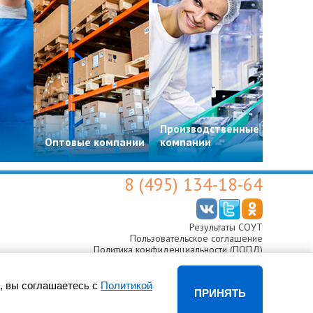
Производственные
Цвето
Оптовые компании
компании
магази
8 (495) 134-18-64
Результаты СОУТ
Пользовательское соглашение
Политика конфиденциальности (ПОПД)
Согласие на обработку персональных данных
, вы соглашаетесь с
Политикой
ПРИНЯТЬ