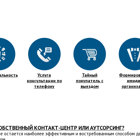
альность
Услуга
Тайный
Формиро
консультации по
покупатель с
имид
телефону
выездом
организ
СОБСТВЕННЫЙ КОНТАКТ-ЦЕНТР ИЛИ АУТСОРСИНГ?
е остается наиболее эффективным и востребованным способом д
ом.