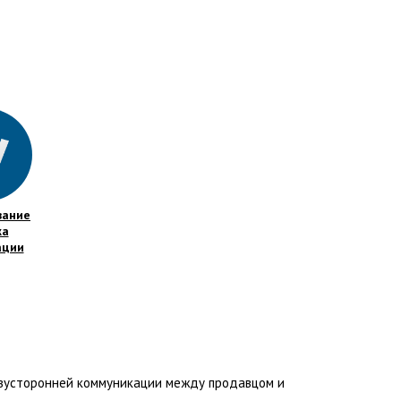
вание
жа
ации
вусторонней коммуникации между продавцом и